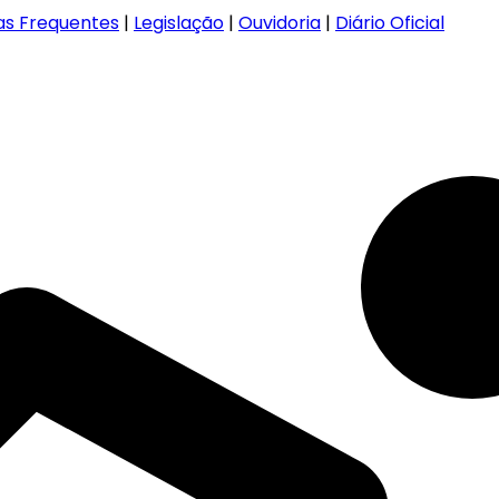
as Frequentes
|
Legislação
|
Ouvidoria
|
Diário Oficial