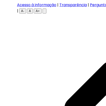
Acesso à informação
|
Transparência
|
Pergunt
|
A-
A
A+